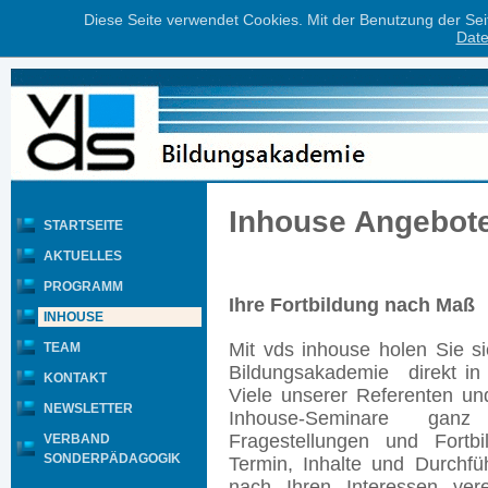
Diese Seite verwendet Cookies. Mit der Benutzung der Se
Date
Inhouse Angebot
STARTSEITE
AKTUELLES
PROGRAMM
Ihre Fortbildung nach Maß
INHOUSE
Mit vds inhouse holen Sie s
TEAM
Bildungsakademie direkt in I
KONTAKT
Viele unserer Referenten un
NEWSLETTER
Inhouse-Seminare ganz
Fragestellungen und Fortb
VERBAND
SONDERPÄDAGOGIK
Termin, Inhalte und Durchfü
nach Ihren Interessen ver