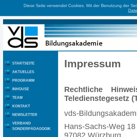
Diese Seite verwendet Cookies. Mit der Benutzung der Se
Date
Impressum
STARTSEITE
AKTUELLES
PROGRAMM
Rechtliche Hinw
INHOUSE
Teledienstegesetz (
TEAM
KONTAKT
vds-Bildungsakadem
NEWSLETTER
VERBAND
Hans-Sachs-Weg 18
SONDERPÄDAGOGIK
97082 Würzburg